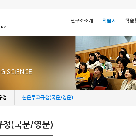
연구소소개
학술지
학술
ence
인사말
학술지 소개
학술대
설립목적 및
편집위원회
세미나
비전
온라인 논문투고
포토갤
연혁
NG SCIENCE
논문투고 관련규정
조직
학술지 논문 검색
운영세칙
규정
논문투고규정(국문/영문)
논문
오시는길
정(국문/영문)