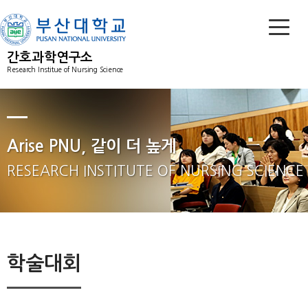
간호과학연구소
Research Institue of Nursing Science
Arise PNU, 같이 더 높게
RESEARCH INSTITUTE OF NURSING SCIENCE
학술대회